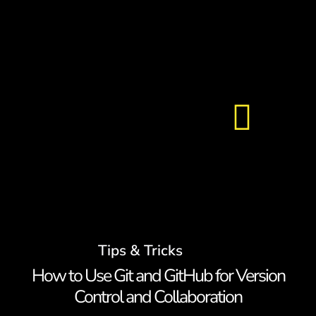
Skip
to
content
Toggl
About Us
Navig
Services
Tips & Tricks
Careers
How to Use Git and GitHub for Version
Control and Collaboration
Contact